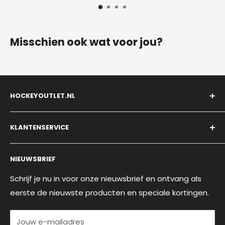
Misschien ook wat voor jou?
HOCKEYOUTLET.NL
E-mail:
Info@hockeyoutlet.nl
KLANTENSERVICE
Telefoon
: 035 - 697 55 50
Adres:
Huizerweg 14, 1402 AA, Bussum
Klantenservice
(Geen bezoekadres, alleen correspondentieadres)
NIEUWSBRIEF
Contact
Over ons
Schrijf je nu in voor onze nieuwsbrief en ontvang als
eerste de nieuwste producten en speciale kortingen.
Mijn account
Algemene voorwaarden
Jouw e-mailadres
Privacy verklaring