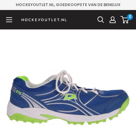
Sla
HOCKEYOUTLET.NL, GOEDKOOPSTE VAN DE BENELUX
over
0
Hockeyoutlet.nl
naar
inhoud