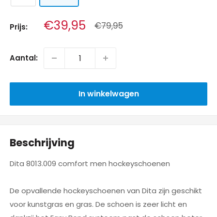
Aanbiedingsprijs
€39,95
Normale
€79,95
Prijs:
prijs
Aantal:
In winkelwagen
Beschrijving
Dita 8013.009 comfort men hockeyschoenen
De opvallende hockeyschoenen van Dita zijn geschikt
voor kunstgras en gras. De schoen is zeer licht en