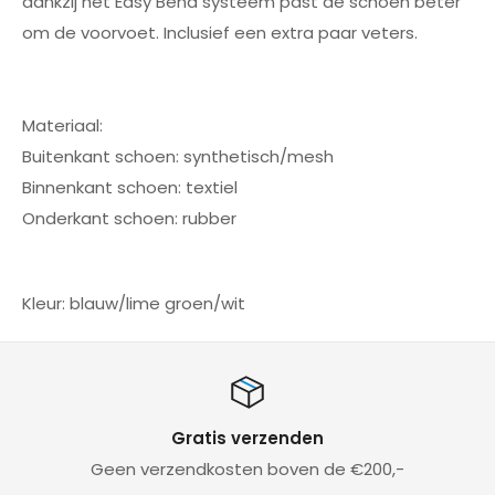
dankzij het Easy Bend systeem past de schoen beter
om de voorvoet. Inclusief een extra paar veters.
Materiaal:
Buitenkant schoen: synthetisch/mesh
Binnenkant schoen: textiel
Onderkant schoen: rubber
Kleur: blauw/lime groen/wit
Gratis verzenden
erzendkosten boven de €200,-
Supersnelle 