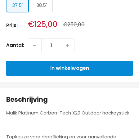
37.5"
38.5"
Aanbiedingsprijs
€125,00
Normale
€250,00
Prijs:
prijs
Aantal:
In winkelwagen
Beschrijving
Malik Platinum Carbon-Tech X20 Outdoor hockeystick
Topkeuze voor dragflicking en voor aanvallende