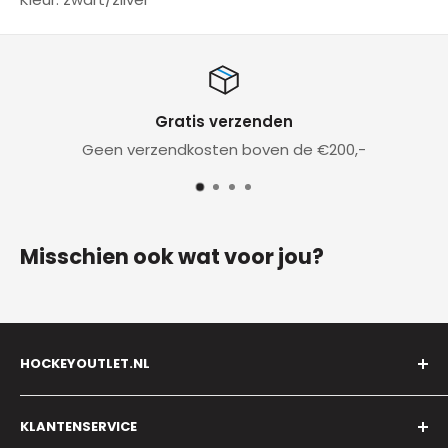
verzenden
Binnen 48 
en boven de €200,-
Supersnelle levering voo
Misschien ook wat voor jou?
HOCKEYOUTLET.NL
E-mail:
Info@hockeyoutlet.nl
KLANTENSERVICE
Telefoon
: 035 - 697 55 50