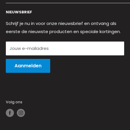
Adres:
Huizerweg 14, 1402 AA, Bussum
Klantenservice
(Geen bezoekadres, alleen correspondentieadres)
NIEUWSBRIEF
Contact
Over ons
Schrijf je nu in voor onze nieuwsbrief en ontvang als
eerste de nieuwste producten en speciale kortingen.
Mijn account
Algemene voorwaarden
Jouw e-mailadres
Privacy verklaring
Aanmelden
Volg ons