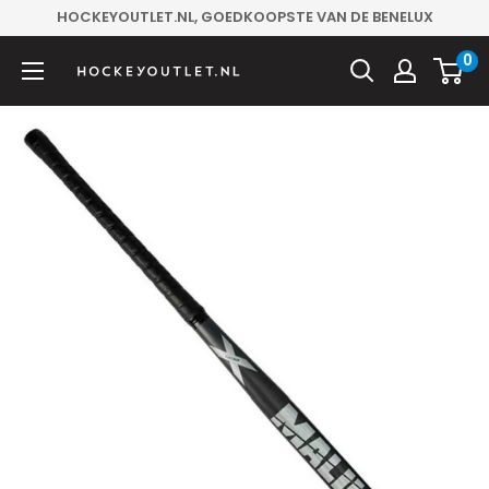
Sla
HOCKEYOUTLET.NL, GOEDKOOPSTE VAN DE BENELUX
over
0
Hockeyoutlet.nl
naar
inhoud